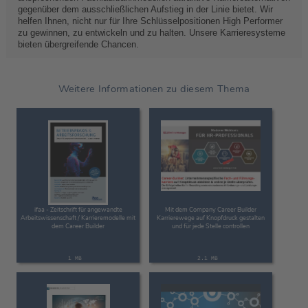
gegenüber dem ausschließlichen Aufstieg in der Linie bietet. Wir
helfen Ihnen, nicht nur für Ihre Schlüsselpositionen High Performer
zu gewinnen, zu entwickeln und zu halten. Unsere Karrieresysteme
bieten übergreifende Chancen.
Weitere Informationen zu diesem Thema
ifaa - Zeitschrift für angewandte
Mit dem Company Career Builder
Arbeitswissenschaft / Karrieremodelle mit
Karrierewege auf Knopfdruck gestalten
dem Career Builder
und für jede Stelle controllen
1 MB
2.1 MB