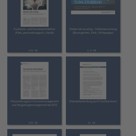
Funktions- und Karrierearchitektur
Global Job Leveling - Stellenbewertung
(Kleb_personalmagazin_Haufe)
(Baumgartner_Kleb_Whitepaper)
169 KB
3.9 MB
Personalmagazin Karrieremanagement
Mitarbeiterbindung durch Fachkarrieren
und Vergütungsmanagement bei EOS
226 KB
41 KB