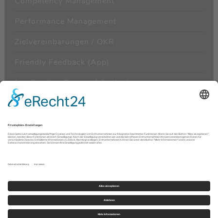
Competency Management
Performance Management
Zielvereinbarungen / OKR
Friendly Feedback (App)
Job Grading System / Stellenbewertung
Kultur- und Engagementanalysen
Recruiting & Mitarbeiterbindung mit Erfolg
Leistungsmanagement / Topleistermanagement
Kontakt
|
Datenschutz
|
Impressum
Jetzt kostenfrei anrufen unter Tel.
0800 300 1919
oder
Kontaktformular nutzen
Baumgartner & Partner Management Consultants GmbH