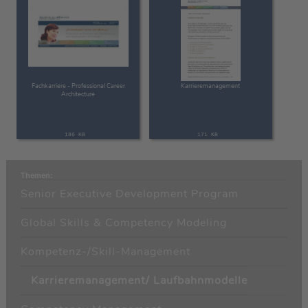
Fachkarriere - Professional Career
Karrieremanagement
Architecture
186 KB
171 KB
Themen:
Senior Executive Development Program
Global Skills & Competency Modeling
Kompetenz-/Skill-Management
Karrieremanagement/ Laufbahnmodelle