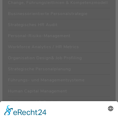
Change, Führungsleitlinien & Kompetenzmodell
Businessorientierte Personalstrategie
Strategisches HR Audit
Personal-Risiko-Management
Workforce Analytics / HR Metrics
Organisation Design& Job Profiling
Strategische Personalplanung
Führungs- und Managementsysteme
Human Capital Management
HR Scorecard & Controlling
HR Kundenbefragung/-segmentierung