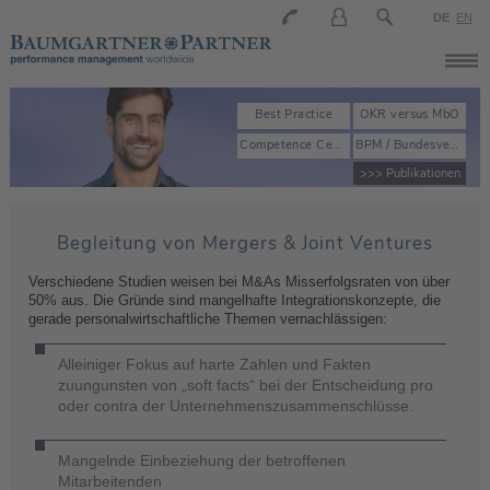
DE
EN
Best Practice
OKR versus MbO
Competence Center
BPM / Bundesverband der Personalmanager
>>> Publikationen
Begleitung von Mergers & Joint Ventures
Verschiedene Studien weisen bei M&As Misserfolgsraten von über
50% aus. Die Gründe sind mangelhafte Integrationskonzepte, die
gerade personalwirtschaftliche Themen vernachlässigen:
Alleiniger Fokus auf harte Zahlen und Fakten
zuungunsten von „soft facts“ bei der Entscheidung pro
oder contra der Unternehmenszusammenschlüsse.
Mangelnde Einbeziehung der betroffenen
Mitarbeitenden