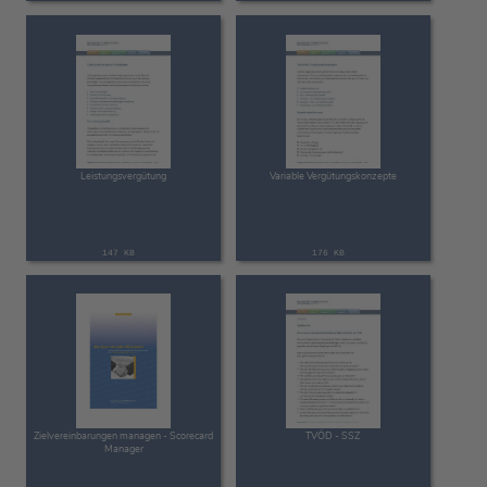
Leistungsvergütung
Variable Vergütungskonzepte
147 KB
176 KB
Zielvereinbarungen managen - Scorecard
TVÖD - SSZ
Manager