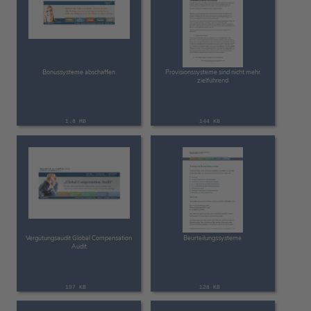
Bonussysteme abschaffen
Provisionssysteme sind nicht mehr
zielführend
1.8 MB
144 KB
Vergütungsaudit Global Compensation
Beurteilungssysteme
Audit
197 KB
128 KB