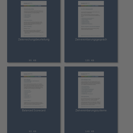
Zielerreichungsbeurteilung
Zielvereinbarungsgespräch
95 KB
135 KB
Balanced Scorecard
Zielvereinbarungssysteme
93 KB
140 KB