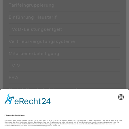
Tarifeingruppierung
Einführung Haustarif
TVöD-Leistungsentgelt
Vertriebsvergütungssysteme
Mitarbeiterbeteiligung
TV-V
ERA
GmbH-Geschäftsführervergütung
Entgelttransparenzrichtlinie / Gender Pay Gap
Tariftreuegesetz
Sozialplan & Abfindungen