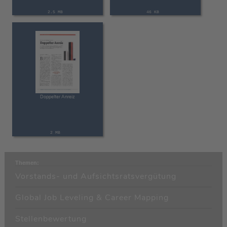
2.5 MB
46 KB
Doppelter Anreiz
2 MB
Themen:
Vorstands- und Aufsichtsratsvergütung
Global Job Leveling & Career Mapping
Stellenbewertung