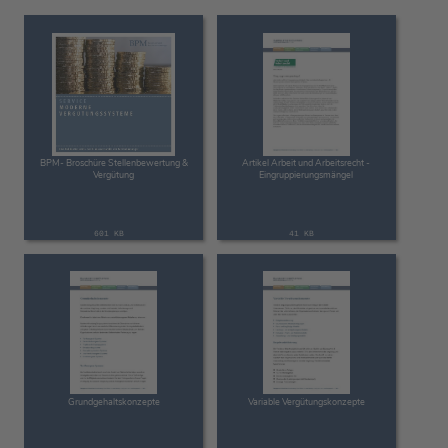
BPM- Broschüre Stellenbewertung &
Artikel Arbeit und Arbeitsrecht -
Vergütung
Eingruppierungsmängel
601 KB
41 KB
Grundgehaltskonzepte
Variable Vergütungskonzepte