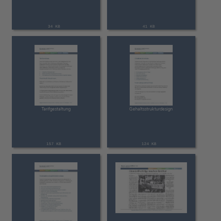
34 KB
41 KB
Tarifgestaltung
Gehaltsstrukturdesign
157 KB
124 KB