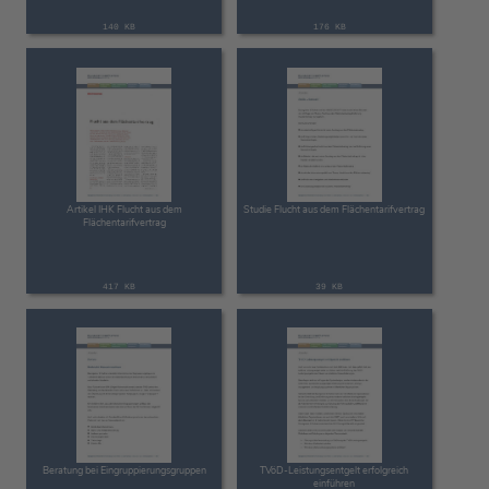
140 KB
176 KB
Artikel IHK Flucht aus dem
Studie Flucht aus dem Flächentarifvertrag
Flächentarifvertrag
417 KB
39 KB
Beratung bei Eingruppierungsgruppen
TVöD-Leistungsentgelt erfolgreich
einführen