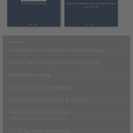
Funktionsbewertung
Artikel Haustarifverträge machen flexibler
vom 19.1.05
140 KB
357 KB
Themen:
Vorstands- und Aufsichtsratsvergütung
Global Job Leveling & Career Mapping
Stellenbewertung
STI Short-Term-Incentives
Gehaltsstrukturanalyse & -design
Funktionsbeschreibungen
/Stellenbeschreibungen
LTI Long-Term-Incentives