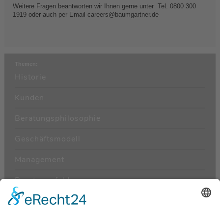
Weitere Fragen beantworten wir Ihnen gerne unter Tel. 0800 300
1919 oder auch per Email careers@baumgartner.de
Themen:
Historie
Kunden
Beratungsphilosophie
Geschäftsmodell
Management
Beratungsfelder
Beraterkarriere